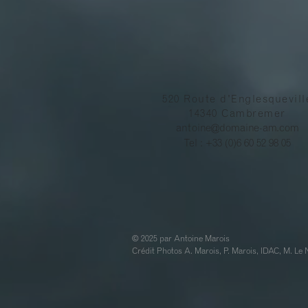
520 Route d'Englesquevill
14340 Cambremer
antoine@domaine-am.com
Tel : +33 (0)6 60 52 98 05
© 2025 par Antoine Marois
Crédit Photos A. Marois, P. Marois, IDAC, M. Le