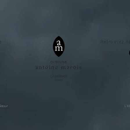
e
Retrouvez n
DOMAINE
antoine marois
CAMBREMER
FRANCE
 Naour
L'A