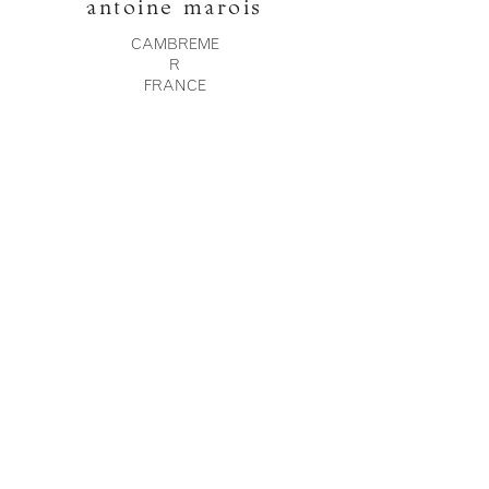
antoine marois
CAMBREME
R
FRANCE
Retrouvez nous sur les
réseaux
sociaux