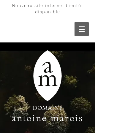
Nouveau site internet bientôt
disponible
DOMAINE
antoi
ne ma
rois